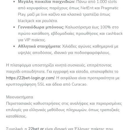
Μεγάλη ποικιλία παιχνιδιών:
Πάνω από 1.000 slots
από κορυφαίους παρόχους όπως NetEnt και Pragmatic
Play, μαζί με live καζίνο και κλασικά τραπέζια όπως
blackjack και ρουλέτα.
Γενναιόδωρα μπόνους:
Καλωσόρισμα έως 100% στο
πρώτο κατάθεση, εβδομαδιαίες προωθήσεις και cashback
για VIP παίκτες.
Αθλητικά στοιχήματα:
Χιλιάδες αγώνες καθημερινά με
υψηλές αποδόσεις, ιδανικό για ποδοσφαιρόφιλους.
Η πλατφόρμα υποστηρίζει κινητά συσκευές, επιτρέποντας
παιχνίδι οπουδήποτε. Για εγγραφή και είσοδο, επισκεφθείτε το
https://22bet-login.gr.com/
. Η ασφάλεια είναι προτεραιότητα με
κρυπτογράφηση SSL και άδεια από Curacao.
Μειονεκτήματα
Περιστασιακές καθυστερήσεις στις αναλήψεις και περιορισμένες
επιλογές για ελληνικές μεθόδους πληρωμών, όπως τραπεζικές
καταθέσεις.
Συνολικά, η
22bet gr
είναι ιδανική για Έλληνες παίκτες που