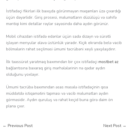
İstifadəçi fikirləri ilk baxışda görünməyən məqamları üzə çıxardığı
üçün dəyərlidir. Giriş prosesi, məlumatların düzülüşü və səhifə
məntiqi kimi detallar rəylər sayəsində daha aydın görünür.
Mobil cihazdan istifadə edənlər üçün sadə dizayn və sürətli
işləyən menyular əlavə üstünlük yaradır. Kiçik ekranda belə vacib
bölmələrin rahat seçilməsi ümumi təcrübəni xeyli yaxşılaşdırır.
İlk təəssürat yaratmaq baxımından bir çox istifadəçi
mostbet az
bağlantısına baxaraq giriş mərhələlərinin nə qədər aydın
olduğunu yoxlayır.
Ümumi təcrübə baxımından əsas məsələ istifadəçinin qısa
müddətdə istiqamətini tapması və vacib məlumatları aydın
görməsidir. Aydın quruluş və rahat keçid buna görə daim ön
plana çıxır.
←
Previous Post
Next Post
→